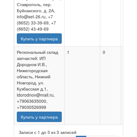
Ставрополь, пер.
Буйнакского, д. 2А,
info@set-26.ru, +7
(8652) 33-39-69, +7
(8652) 43-49-69
Купить у партнера
Региональный склад
1
0
05.08.
запчастей: ИП
Дороднов И.В.,
Нижегородская
область, Нижний
Новгород, ул.
Кузбасская д.1,
idorodnov@mail.ru,
+79063635000,
+79030526999
Купить у партнера
Записи с 1 до 3 из 3 записей