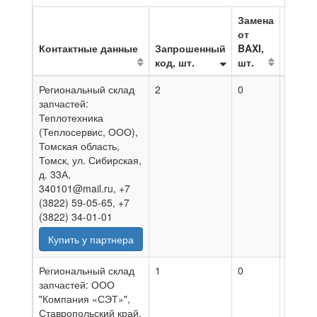
Замена
от
Контактные данные
Запрошенный
BAXI,
код, шт.
шт.
На да
Региональный склад
2
0
30.07.
запчастей:
Теплотехника
(Теплосервис, ООО),
Томская область,
Томск, ул. Сибирская,
д. 33А,
340101@mail.ru, +7
(3822) 59-05-65, +7
(3822) 34-01-01
Купить у партнера
Региональный склад
1
0
06.08.
запчастей: ООО
"Компания «СЭТ»",
Ставропольский край,