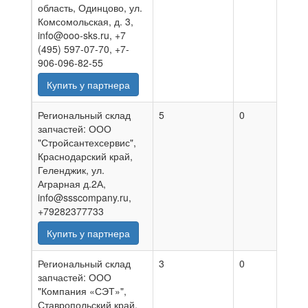
область, Одинцово, ул.
Комсомольская, д. 3,
info@ooo-sks.ru, +7
(495) 597-07-70, +7-
906-096-82-55
Купить у партнера
Региональный склад
5
0
09.0
запчастей: ООО
"Стройсантехсервис",
Краснодарский край,
Геленджик, ул.
Аграрная д.2А,
info@ssscompany.ru,
+79282377733
Купить у партнера
Региональный склад
3
0
09.0
запчастей: ООО
"Компания «СЭТ»",
Ставропольский край,