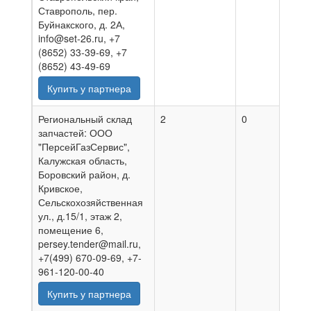
Ставрополь, пер.
Буйнакского, д. 2А,
info@set-26.ru, +7
(8652) 33-39-69, +7
(8652) 43-49-69
Купить у партнера
Региональный склад
2
0
09.0
запчастей: ООО
"ПерсейГазСервис",
Калужская область,
Боровский район, д.
Кривское,
Сельскохозяйственная
ул., д.15/1, этаж 2,
помещение 6,
persey.tender@mail.ru,
+7(499) 670-09-69, +7-
961-120-00-40
Купить у партнера