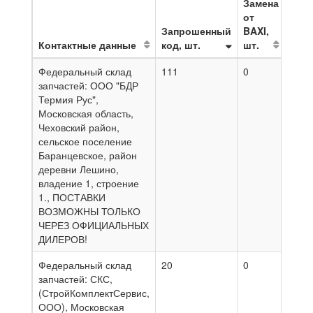
Замена
от
Запрошенный
BAXI,
Контактные данные
код, шт.
шт.
На д
Федеральный склад
111
0
07.0
запчастей: ООО "БДР
Термия Рус",
Московская область,
Чеховский район,
сельское поселение
Баранцевское, район
деревни Лешино,
владение 1, строение
1., ПОСТАВКИ
ВОЗМОЖНЫ ТОЛЬКО
ЧЕРЕЗ ОФИЦИАЛЬНЫХ
ДИЛЕРОВ!
Федеральный склад
20
0
03.0
запчастей: СКС,
(СтройКомплектСервис,
ООО), Московская