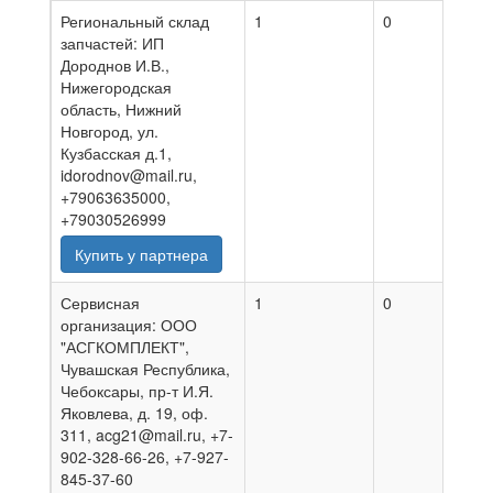
Региональный склад
1
0
07.0
запчастей: ИП
Дороднов И.В.,
Нижегородская
область, Нижний
Новгород, ул.
Кузбасская д.1,
idorodnov@mail.ru,
+79063635000,
+79030526999
Купить у партнера
Сервисная
1
0
06.0
организация: ООО
"АСГКОМПЛЕКТ",
Чувашская Республика,
Чебоксары, пр-т И.Я.
Яковлева, д. 19, оф.
311, acg21@mail.ru, +7-
902-328-66-26, +7-927-
845-37-60