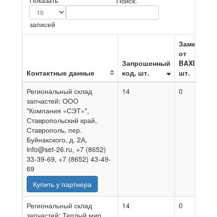
Показать
Поиск:
записей
Замена
от
Запрошенный
BAXI,
Контактные данные
код, шт.
шт.
Н
Региональный склад
14
0
0
запчастей: ООО
"Компания «СЭТ»",
Ставропольский край,
Ставрополь, пер.
Буйнакского, д. 2А,
info@set-26.ru, +7 (8652)
33-39-69, +7 (8652) 43-49-
69
Купить у партнера
Региональный склад
14
0
0
запчастей: Теплый мир