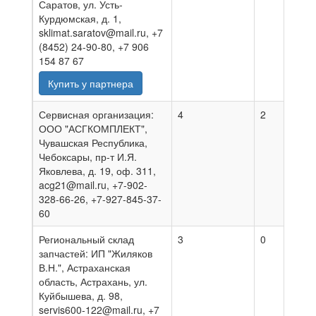
Саратов, ул. Усть-
Курдюмская, д. 1,
sklimat.saratov@mail.ru, +7
(8452) 24-90-80, +7 906
154 87 67
Купить у партнера
Сервисная организация:
4
2
0
ООО "АСГКОМПЛЕКТ",
Чувашская Республика,
Чебоксары, пр-т И.Я.
Яковлева, д. 19, оф. 311,
acg21@mail.ru, +7-902-
328-66-26, +7-927-845-37-
60
Региональный склад
3
0
0
запчастей: ИП "Жиляков
В.Н.", Астраханская
область, Астрахань, ул.
Куйбышева, д. 98,
servis600-122@mail.ru, +7