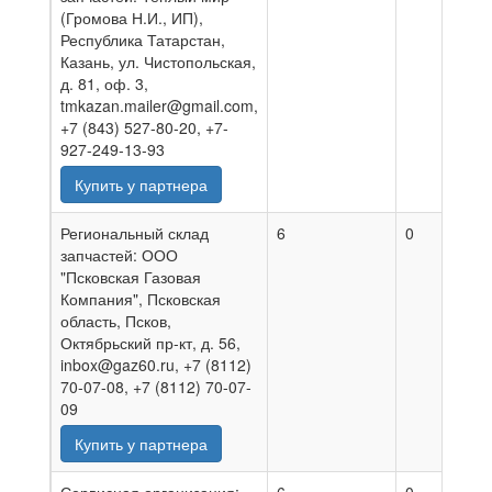
(Громова Н.И., ИП),
Республика Татарстан,
Казань, ул. Чистопольская,
д. 81, оф. 3,
tmkazan.mailer@gmail.com,
+7 (843) 527-80-20, +7-
927-249-13-93
Купить у партнера
Региональный склад
6
0
0
запчастей: ООО
"Псковская Газовая
Компания", Псковская
область, Псков,
Октябрьский пр-кт, д. 56,
inbox@gaz60.ru, +7 (8112)
70-07-08, +7 (8112) 70-07-
09
Купить у партнера