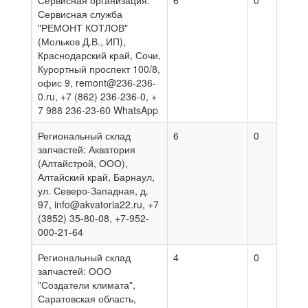
Сервисная организация:
6
0
0
Сервисная служба
"РЕМОНТ КОТЛОВ"
(Мольков Д.В., ИП),
Краснодарский край, Сочи,
Курортный проспект 100/8,
офис 9, remont@236-236-
0.ru, +7 (862) 236-236-0, +
7 988 236-23-60 WhatsApp
Региональный склад
6
0
3
запчастей: Акватория
(Алтайстрой, ООО),
Алтайский край, Барнаул,
ул. Северо-Западная, д.
97, info@akvatoria22.ru, +7
(3852) 35-80-08, +7-952-
000-21-64
Региональный склад
4
0
2
запчастей: ООО
"Создатели климата",
Саратовская область,