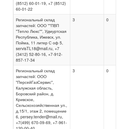
(8512) 60-01-19, +7 (8512)
60-01-22
Региональный склад
3
0
3
запчастей: ООО ""ПВП
"Тепло Люкс"", Удмуртская
Республика, Ижевск, ул.
Пойма, 11 литер С оф 5,
servisTL18@mail.ru, +7
(3412) 52-80-16, +7-912-
857-17-34
Региональный склад
3
0
0
запчастей: ООО
"ПерсейГазСервис",
Калужская область,
Боровский район, д.
Кривское,
Сельскохозяйственная ул.,
д.15/1, этаж 2, помещение
6, persey.tender@mail.ru,
+7(499) 670-09-69, +7-961-
120-00-40