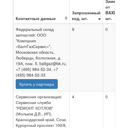
Замена
от
Запрошенный
BAXI,
Контактные данные
код, шт.
шт.
Н
Федеральный склад
9
0
0
запчастей: ООО
"Компания
«БалтГазСервис»",
Московская область,
Люберцы, Колхозная, д.
19А, пом. II, baltgaz@bk.ru,
+7 (495) 984-52-34, +7
(495) 984-52-33
Купить у партнера
Сервисная организация:
4
0
0
Сервисная служба
"РЕМОНТ КОТЛОВ"
(Мольков Д.В., ИП),
Краснодарский край, Сочи,
Курортный проспект 100/8,