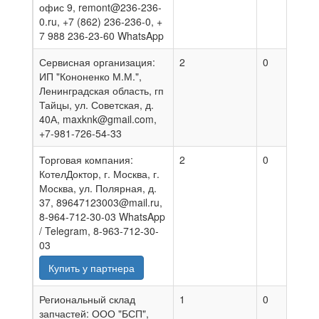
офис 9, remont@236-236-
0.ru, +7 (862) 236-236-0, +
7 988 236-23-60 WhatsApp
Сервисная организация:
2
0
2
ИП "Кононенко М.М.",
Ленинградская область, гп
Тайцы, ул. Советская, д.
40А, maxknk@gmail.com,
+7-981-726-54-33
Торговая компания:
2
0
0
КотелДоктор, г. Москва, г.
Москва, ул. Полярная, д.
37, 89647123003@mail.ru,
8-964-712-30-03 WhatsApp
/ Telegram, 8-963-712-30-
03
Купить у партнера
Региональный склад
1
0
0
запчастей: ООО "БСП",