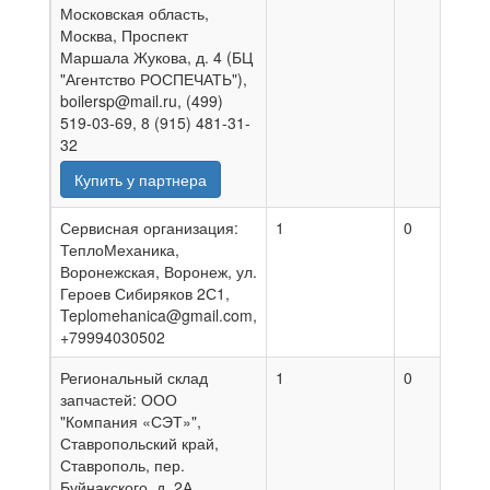
Московская область,
Москва, Проспект
Маршала Жукова, д. 4 (БЦ
"Агентство РОСПЕЧАТЬ"),
boilersp@mail.ru, (499)
519-03-69, 8 (915) 481-31-
32
Купить у партнера
Сервисная организация:
1
0
0
ТеплоМеханика,
Воронежская, Воронеж, ул.
Героев Сибиряков 2С1,
Teplomehanica@gmail.com,
+79994030502
Региональный склад
1
0
0
запчастей: ООО
"Компания «СЭТ»",
Ставропольский край,
Ставрополь, пер.
Буйнакского, д. 2А,