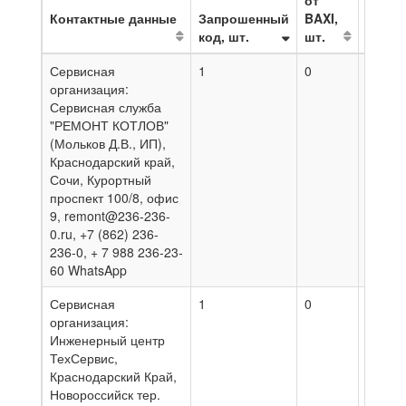
от
Контактные данные
Запрошенный
BAXI,
код, шт.
шт.
На да
Сервисная
1
0
03.08.
организация:
Сервисная служба
"РЕМОНТ КОТЛОВ"
(Мольков Д.В., ИП),
Краснодарский край,
Сочи, Курортный
проспект 100/8, офис
9, remont@236-236-
0.ru, +7 (862) 236-
236-0, + 7 988 236-23-
60 WhatsApp
Сервисная
1
0
08.08.
организация:
Инженерный центр
ТехСервис,
Краснодарский Край,
Новороссийск тер.