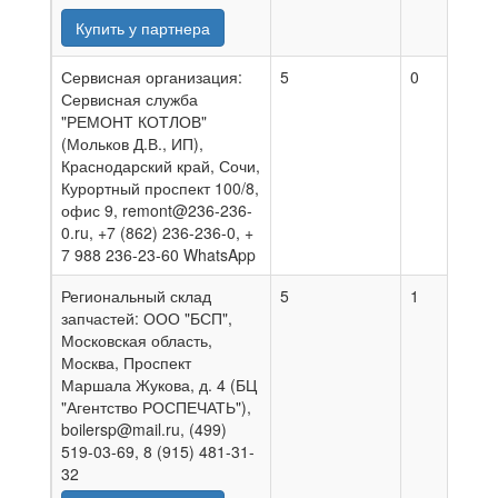
Купить у партнера
Сервисная организация:
5
0
0
Сервисная служба
"РЕМОНТ КОТЛОВ"
(Мольков Д.В., ИП),
Краснодарский край, Сочи,
Курортный проспект 100/8,
офис 9, remont@236-236-
0.ru, +7 (862) 236-236-0, +
7 988 236-23-60 WhatsApp
Региональный склад
5
1
0
запчастей: ООО "БСП",
Московская область,
Москва, Проспект
Маршала Жукова, д. 4 (БЦ
"Агентство РОСПЕЧАТЬ"),
boilersp@mail.ru, (499)
519-03-69, 8 (915) 481-31-
32