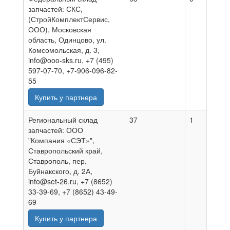
запчастей: СКС,
(СтройКомплектСервис,
ООО), Московская
область, Одинцово, ул.
Комсомольская, д. 3,
info@ooo-sks.ru, +7 (495)
597-07-70, +7-906-096-82-
55
Купить у партнера
Региональный склад
37
1
0
запчастей: ООО
"Компания «СЭТ»",
Ставропольский край,
Ставрополь, пер.
Буйнакского, д. 2А,
info@set-26.ru, +7 (8652)
33-39-69, +7 (8652) 43-49-
69
Купить у партнера