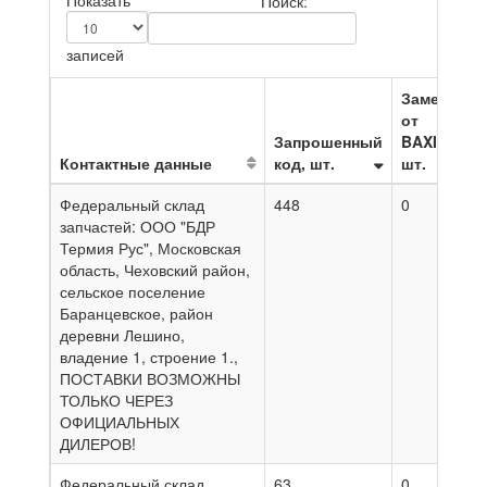
Показать
Поиск:
записей
Замена
от
Запрошенный
BAXI,
Контактные данные
код, шт.
шт.
Н
Федеральный склад
448
0
0
запчастей: ООО "БДР
Термия Рус", Московская
область, Чеховский район,
сельское поселение
Баранцевское, район
деревни Лешино,
владение 1, строение 1.,
ПОСТАВКИ ВОЗМОЖНЫ
ТОЛЬКО ЧЕРЕЗ
ОФИЦИАЛЬНЫХ
ДИЛЕРОВ!
Федеральный склад
63
0
0