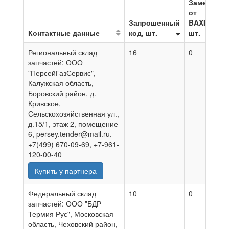
Замена
от
Запрошенный
BAXI,
Контактные данные
код, шт.
шт.
Н
Региональный склад
16
0
0
запчастей: ООО
"ПерсейГазСервис",
Калужская область,
Боровский район, д.
Кривское,
Сельскохозяйственная ул.,
д.15/1, этаж 2, помещение
6, persey.tender@mail.ru,
+7(499) 670-09-69, +7-961-
120-00-40
Купить у партнера
Федеральный склад
10
0
0
запчастей: ООО "БДР
Термия Рус", Московская
область, Чеховский район,