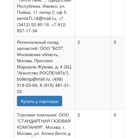
Республика, Ижевск, ул.
Пойма, 11 литер С оф 5,
servisTL18@mail.ru, +7
(3412) 52-80-16, +7-912-
857-17-34
Региональный склад
2
0
0
запчастей: ООО "БСП",
Московская область,
Москва, Проспект
Маршала Жукова, д. 4 (БЦ
"Агентство РОСПЕЧАТЬ"),
boilersp@mail.ru, (499)
519-03-69, 8 (915) 481-31-
32
Купить у партнера
Торговая компания: ООО
2
0
0
"СТАНДАРТНАЯ ГАЗОВАЯ
КОМПАНИЯ", Москва, г.
Москва, ул. Аллея Витте д.