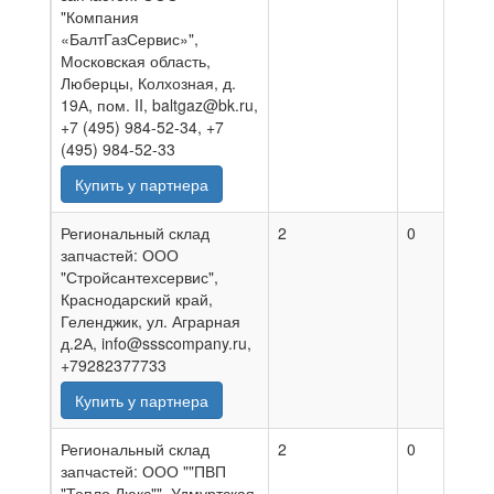
"Компания
«БалтГазСервис»",
Московская область,
Люберцы, Колхозная, д.
19А, пом. II, baltgaz@bk.ru,
+7 (495) 984-52-34, +7
(495) 984-52-33
Купить у партнера
Региональный склад
2
0
0
запчастей: ООО
"Стройсантехсервис",
Краснодарский край,
Геленджик, ул. Аграрная
д.2А, info@ssscompany.ru,
+79282377733
Купить у партнера
Региональный склад
2
0
3
запчастей: ООО ""ПВП
"Тепло Люкс"", Удмуртская