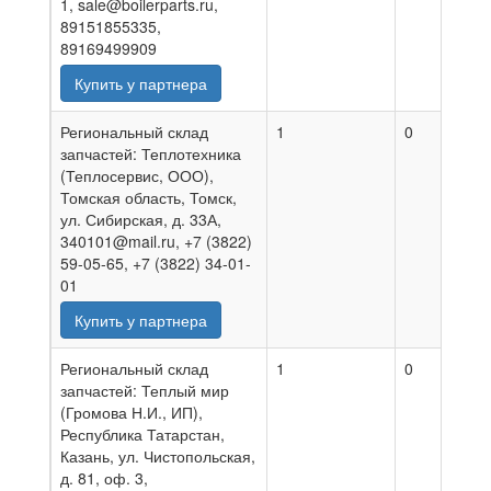
1, sale@boilerparts.ru,
89151855335,
89169499909
Купить у партнера
Региональный склад
1
0
3
запчастей: Теплотехника
(Теплосервис, ООО),
Томская область, Томск,
ул. Сибирская, д. 33А,
340101@mail.ru, +7 (3822)
59-05-65, +7 (3822) 34-01-
01
Купить у партнера
Региональный склад
1
0
0
запчастей: Теплый мир
(Громова Н.И., ИП),
Республика Татарстан,
Казань, ул. Чистопольская,
д. 81, оф. 3,