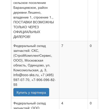
сельское поселение
Баранцевское, район
деревни Лешино,
владение 1, строение 1.,
ПОСТАВКИ ВОЗМОЖНЫ
ТОЛЬКО ЧЕРЕЗ
ОФИЦИАЛЬНЫХ
ДИЛЕРОВ!
Федеральный склад
7
0
0
запчастей: СКС,
(СтройКомплектСервис,
ООО), Московская
область, Одинцово, ул.
Комсомольская, д. 3,
info@ooo-sks.ru, +7 (495)
597-07-70, +7-906-096-82-
55
Купить у партнера
Федеральный склад
4
0
0
запчастей: ООО