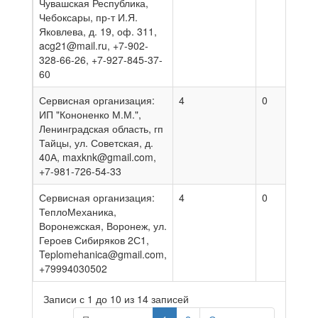
Чувашская Республика,
Чебоксары, пр-т И.Я.
Яковлева, д. 19, оф. 311,
acg21@mail.ru, +7-902-
328-66-26, +7-927-845-37-
60
Сервисная организация:
4
0
2
ИП "Кононенко М.М.",
Ленинградская область, гп
Тайцы, ул. Советская, д.
40А, maxknk@gmail.com,
+7-981-726-54-33
Сервисная организация:
4
0
0
ТеплоМеханика,
Воронежская, Воронеж, ул.
Героев Сибиряков 2С1,
Teplomehanica@gmail.com,
+79994030502
Записи с 1 до 10 из 14 записей