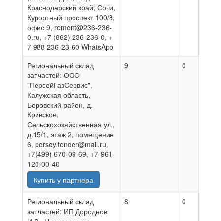
Краснодарский край, Сочи,
Курортный проспект 100/8,
офис 9, remont@236-236-
0.ru, +7 (862) 236-236-0, +
7 988 236-23-60 WhatsApp
Региональный склад
9
0
0
запчастей: ООО
"ПерсейГазСервис",
Калужская область,
Боровский район, д.
Кривское,
Сельскохозяйственная ул.,
д.15/1, этаж 2, помещение
6, persey.tender@mail.ru,
+7(499) 670-09-69, +7-961-
120-00-40
Купить у партнера
Региональный склад
8
0
0
запчастей: ИП Дороднов