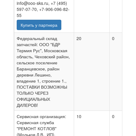
info@ooo-sks.ru, +7 (495)
597-07-70, +7-906-096-82-
55
Купить у партнера
Федеральный склад
20
0
0
запчастей: ООО "БДР
Термия Рус", Московская
область, Чеховский район,
сельское поселение
Баранцевское, район
деревни Лешино,
владение 1, строение 1.,
ПОСТАВКИ ВОЗМОЖНЫ
ТОЛЬКО ЧЕРЕЗ
ОФИЦИАЛЬНЫХ
ДИЛЕРОВ!
Сервисная организация:
10
0
0
Сервисная служба
"РЕМОНТ КОТЛОВ"
(Мольков Д.В., ИП),