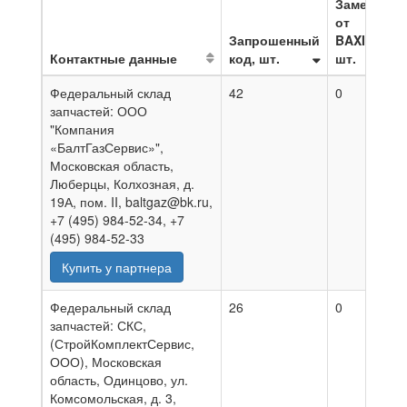
Замена
от
Запрошенный
BAXI,
Контактные данные
код, шт.
шт.
Н
Федеральный склад
42
0
0
запчастей: ООО
"Компания
«БалтГазСервис»",
Московская область,
Люберцы, Колхозная, д.
19А, пом. II, baltgaz@bk.ru,
+7 (495) 984-52-34, +7
(495) 984-52-33
Купить у партнера
Федеральный склад
26
0
0
запчастей: СКС,
(СтройКомплектСервис,
ООО), Московская
область, Одинцово, ул.
Комсомольская, д. 3,