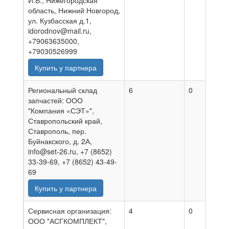
И.В., Нижегородская
область, Нижний Новгород,
ул. Кузбасская д.1,
idorodnov@mail.ru,
+79063635000,
+79030526999
Купить у партнера
Региональный склад
6
0
0
запчастей: ООО
"Компания «СЭТ»",
Ставропольский край,
Ставрополь, пер.
Буйнакского, д. 2А,
info@set-26.ru, +7 (8652)
33-39-69, +7 (8652) 43-49-
69
Купить у партнера
Сервисная организация:
4
0
0
ООО "АСГКОМПЛЕКТ",