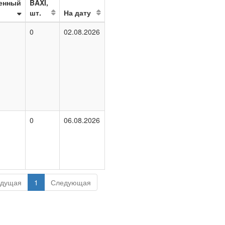
енный
BAXI,
шт.
На дату
0
02.08.2026
0
06.08.2026
дущая
1
Следующая