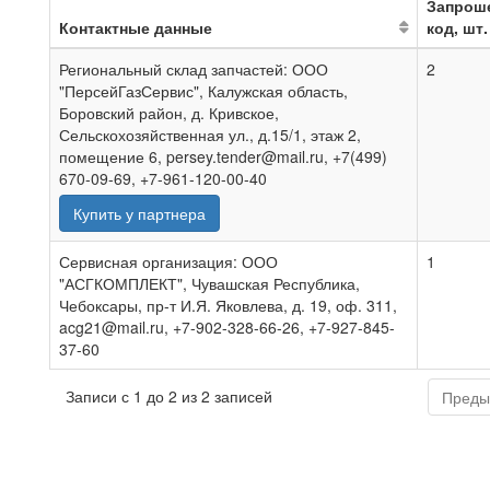
Запрош
Контактные данные
код, шт.
Региональный склад запчастей: ООО
2
"ПерсейГазСервис", Калужская область,
Боровский район, д. Кривское,
Сельскохозяйственная ул., д.15/1, этаж 2,
помещение 6, persey.tender@mail.ru, +7(499)
670-09-69, +7-961-120-00-40
Купить у партнера
Сервисная организация: ООО
1
"АСГКОМПЛЕКТ", Чувашская Республика,
Чебоксары, пр-т И.Я. Яковлева, д. 19, оф. 311,
acg21@mail.ru, +7-902-328-66-26, +7-927-845-
37-60
Записи с 1 до 2 из 2 записей
Преды