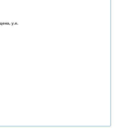
ена, у.е.