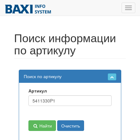
Toggl
navig
Поиск информации
по артикулу
Поиск по артикулу
Артикул
Найти
Очистить