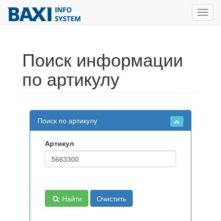
Toggl
navig
Поиск информации
по артикулу
Поиск по артикулу
Артикул
Найти
Очистить