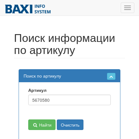
Toggl
navig
Поиск информации
по артикулу
Поиск по артикулу
Артикул
Найти
Очистить