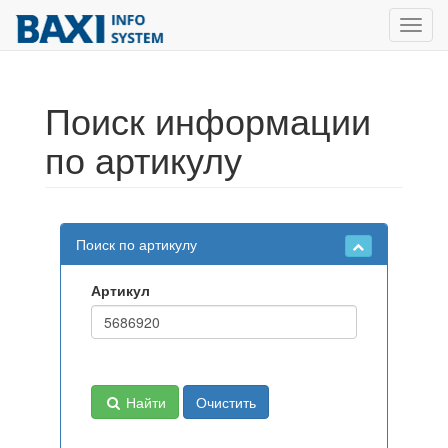
Toggl
navig
Поиск информации
по артикулу
Поиск по артикулу
Артикул
Найти
Очистить