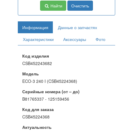
Найти
Очистить
Информация
Данные о запчастях
Характеристики
Аксессуары
Фото
Код изделия
CSB452243682
Модель
ECO-3 240 I (CSB45224368)
Серийные номера (от – до)
B81765337 - 125159456
Код для заказа
CSB45224368
Актуальность