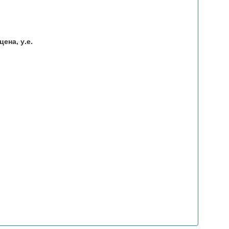
ена, у.е.