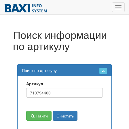
Toggl
navig
Поиск информации
по артикулу
Поиск по артикулу
Артикул
Найти
Очистить