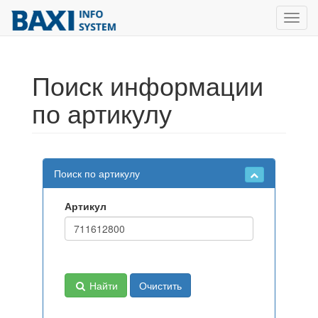
Toggl
navig
Поиск информации
по артикулу
Поиск по артикулу
Артикул
Найти
Очистить