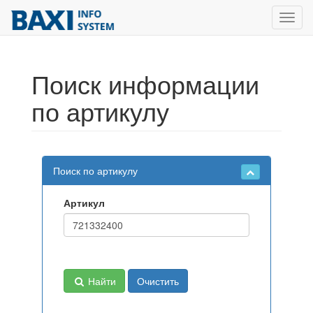
Toggl
navig
Поиск информации
по артикулу
Поиск по артикулу
Артикул
Найти
Очистить