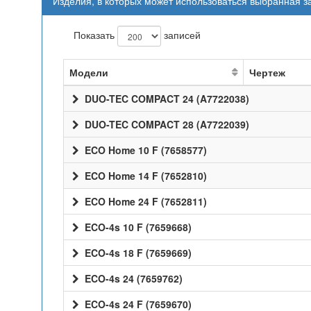
Изделия, в которых может использоваться выбранная з
Показать
записей
Модели
Чертеж
DUO-TEC COMPACT 24 (A7722038)
DUO-TEC COMPACT 28 (A7722039)
ECO Home 10 F (7658577)
ECO Home 14 F (7652810)
ECO Home 24 F (7652811)
ECO-4s 10 F (7659668)
ECO-4s 18 F (7659669)
ECO-4s 24 (7659762)
ECO-4s 24 F (7659670)