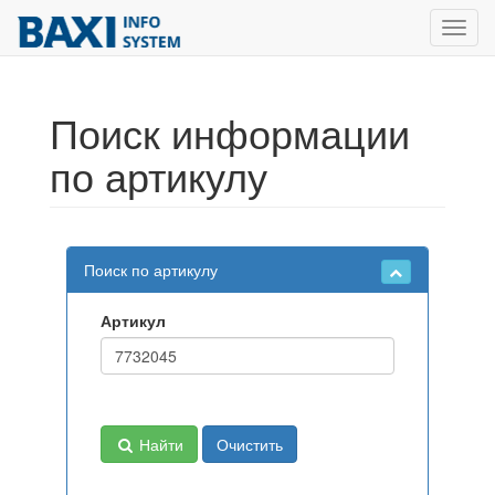
Toggl
navig
Поиск информации
по артикулу
Поиск по артикулу
Артикул
Найти
Очистить