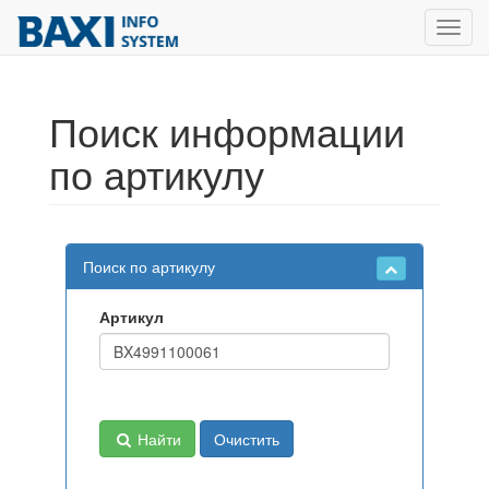
Toggl
navig
Поиск информации
по артикулу
Поиск по артикулу
Артикул
Найти
Очистить