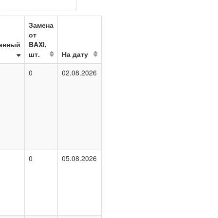
Замена
от
енный
BAXI,
шт.
На дату
0
02.08.2026
0
05.08.2026