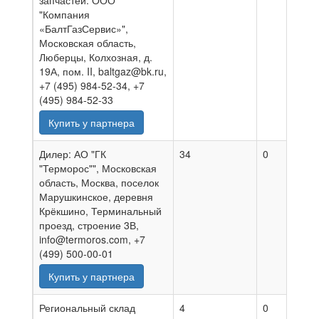
запчастей: ООО
"Компания
«БалтГазСервис»",
Московская область,
Люберцы, Колхозная, д.
19А, пом. II, baltgaz@bk.ru,
+7 (495) 984-52-34, +7
(495) 984-52-33
Купить у партнера
Дилер: АО "ГК
34
0
0
"Терморос"", Московская
область, Москва, поселок
Марушкинское, деревня
Крёкшино, Терминальный
проезд, строение 3В,
info@termoros.com, +7
(499) 500-00-01
Купить у партнера
Региональный склад
4
0
0