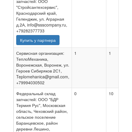
запчастей: ООО
"Стройсантехсервис",
Краснодарский край,
Геленджик, ул. Аграрная
д.2А, info@ssscompany.ru,
+79282377733
Купить у партнера
Сервисная организация:
1
1
0
ТеплоМеханика,
Воронежская, Воронеж, ул.
Героев Сибиряков 2С1,
Teplomehanica@gmail.com,
+79994030502
Федеральный склад
0
10
0
запчастей: ООО "БДР
Термия Рус", Московская
область, Чеховский район,
сельское поселение
Баранцевское, район
деревни Лешино,