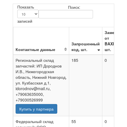
Показать
Поиск:
записей
Замена
от
Запрошенный
BAXI,
Контактные данные
код, шт.
шт.
Н
Региональный склад
185
0
0
запчастей: ИП Дороднов
И.В., Нижегородская
область, Нижний Новгород,
ул. Кузбасская д.1,
idorodnov@mail.ru,
+79063635000,
+79030526999
Купить у партнера
Федеральный склад
55
0
0