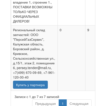
владение 1, строение 1.,
ПОСТАВКИ ВОЗМОЖНЫ
ТОЛЬКО ЧЕРЕЗ
ОФИЦИАЛЬНЫХ
ДИЛЕРОВ!
Региональный склад
0
9
0
запчастей: ООО
"ПерсейГазСервис",
Калужская область,
Боровский район, д.
Кривское,
Сельскохозяйственная ул.,
д.15/1, этаж 2, помещение
6, persey.tender@mail.ru,
+7(499) 670-09-69, +7-961-
120-00-40
Купить у партнера
Записи с 1 до 7 из 7 записей
Предыдущая
1
Следующая