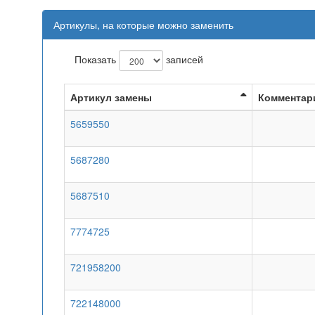
Артикулы, на которые можно заменить
Показать
записей
Артикул замены
Комментар
5659550
5687280
5687510
7774725
721958200
722148000