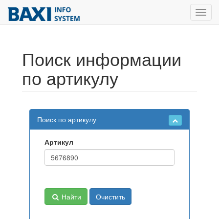
Toggl
navig
Поиск информации
по артикулу
Поиск по артикулу
Артикул
Найти
Очистить