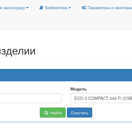
и аксессуару
Библиотека
Параметры и неиспра
изделии
Модель
Найти
Очистить