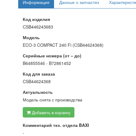
Информация
Данные о запчастях
Характерист
Код изделия
CSB446243683
Модель
ECO-3 COMPACT 240 Fi (CSB44624368)
Серийные номера (от – до)
B64855546 - B72861452
Код для заказа
CSB44624368
Актуальность
Модель снята с производства
Добавить в корзину
Комментарий тех. отдела BAXI
-