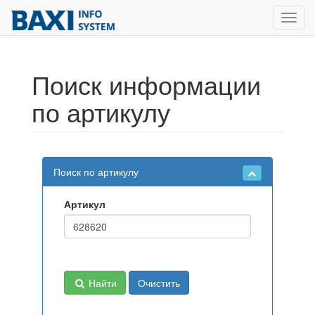
Toggl
navig
Поиск информации
по артикулу
Поиск по артикулу
Артикул
Найти
Очистить