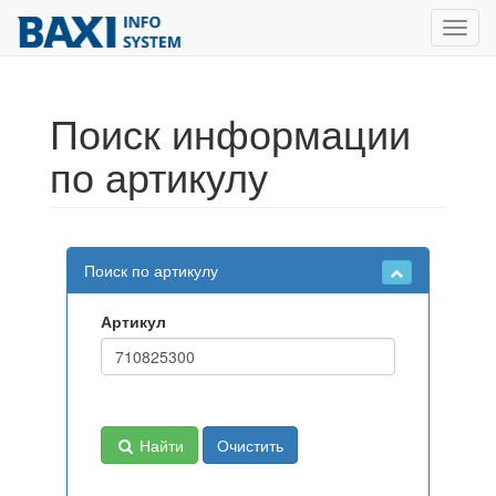
Toggl
navig
Поиск информации
по артикулу
Поиск по артикулу
Артикул
Найти
Очистить