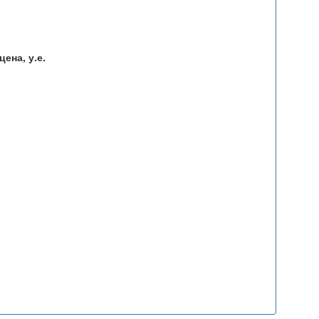
ена, у.е.