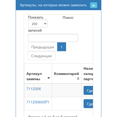
Артикулы, на которые можно заменить
Показать
Поиск:
записей
Предыдущая
1
Следующая
Наличие на
Артикул
Комментарий
складах
замены
партнеров
7112306
Где купить
711230600P1
Где купить
Записи с 1 до 2 из 2 записей