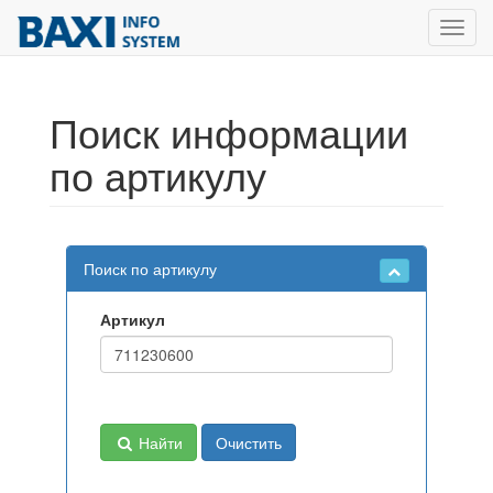
Toggl
navig
Поиск информации
по артикулу
Поиск по артикулу
Артикул
Найти
Очистить