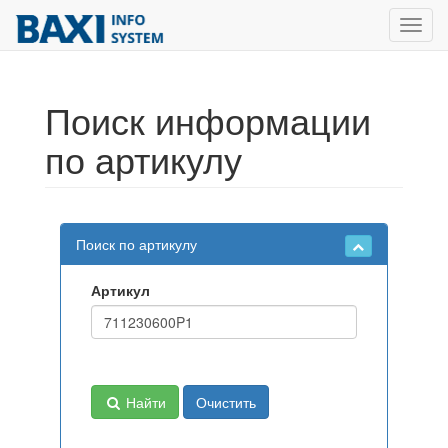
Toggl
navig
Поиск информации
по артикулу
Поиск по артикулу
Артикул
Найти
Очистить