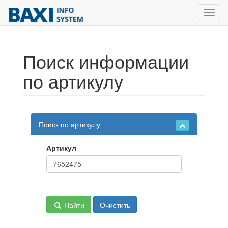
Toggl
navig
Поиск информации
по артикулу
Поиск по артикулу
Артикул
Найти
Очистить