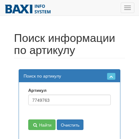
Toggl
navig
Поиск информации
по артикулу
Поиск по артикулу
Артикул
Найти
Очистить