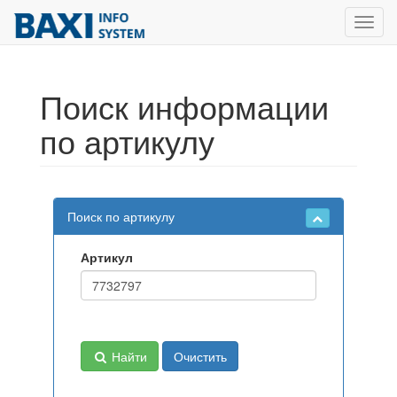
Toggl
navig
Поиск информации
по артикулу
Поиск по артикулу
Артикул
Найти
Очистить