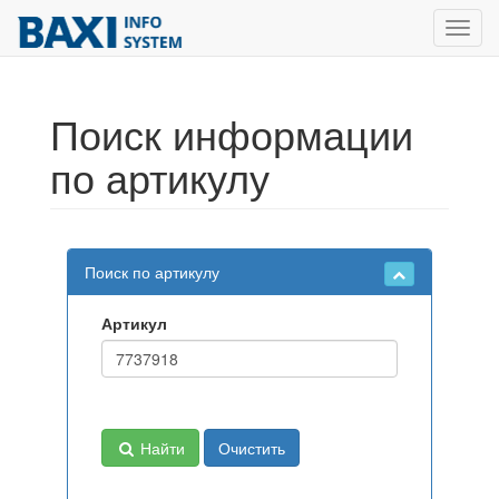
Toggl
navig
Поиск информации
по артикулу
Поиск по артикулу
Артикул
Найти
Очистить