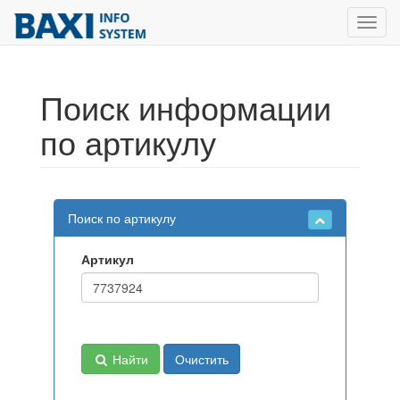
Toggl
navig
Поиск информации
по артикулу
Поиск по артикулу
Артикул
Найти
Очистить