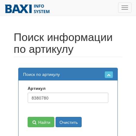
Toggl
navig
Поиск информации
по артикулу
Поиск по артикулу
Артикул
Найти
Очистить