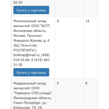
52-33
Купить у партнера
Региональный склад
0
14
06.0
запчастей: ООО "БСП",
Московская область,
Москва, Проспект
Маршала Жукова, д. 4
(БЦ "Агентство
РОСПЕЧАТЬ"),
boilersp@mail.ru, (499)
519-03-69, 8 (915) 481-
31-32
Купить у партнера
Федеральный склад
0
8
07.0
запчастей: ООО
"Терморос СПб (склад)",
Ленинградская область,
Санкт-Петербург, ул.
Кубинская, 75, СК