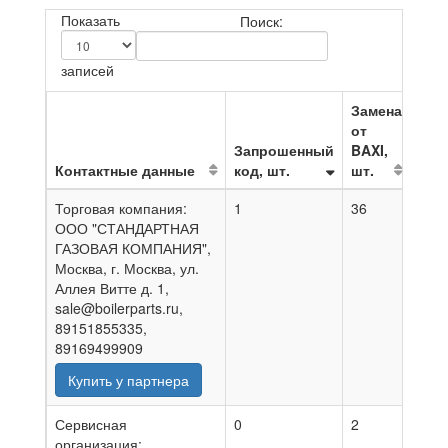
Показать
Поиск:
записей
Замена
от
Запрошенный
BAXI,
Контактные данные
код, шт.
шт.
На 
Торговая компания:
1
36
07.0
ООО "СТАНДАРТНАЯ
ГАЗОВАЯ КОМПАНИЯ",
Москва, г. Москва, ул.
Аллея Витте д. 1,
sale@boilerparts.ru,
89151855335,
89169499909
Купить у партнера
Сервисная
0
2
01.0
организация: