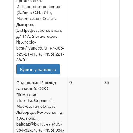
организация:
Инженерные решения
(Зайцев С.Н., ИП),
Московская область,
Дмитров,
ул.Профессиональная,
д.111А, 2 этаж, офис
№5, teplo-
best@yandex.ru, +7-985-
529-21-41, +7 (495) 221-
88-91
Купить у партнера
Федеральный склад
0
35
07.0
запчастей: ООО
"Компания
«БалтГазСервис»",
Московская область,
Люберцы, Колхозная, д.
19А, пом. II,
baltgaz@bk.ru, +7 (495)
984-52-34, +7 (495) 984-