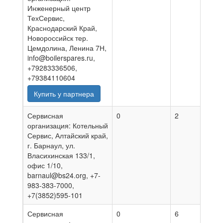
Инженерный центр
ТехСервис,
Краснодарский Край,
Новороссийск тер.
Цемдолина, Ленина 7Н,
info@boilerspares.ru,
+79283336506,
+79384110604
Купить у партнера
Сервисная
0
2
04.0
организация: Котельный
Сервис, Алтайский край,
г. Барнаул, ул.
Власихинская 133/1,
офис 1/10,
barnaul@bs24.org, +7-
983-383-7000,
+7(3852)595-101
Сервисная
0
6
03.0