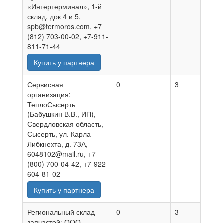
«Интертерминал», 1-й
склад, док 4 и 5,
spb@termoros.com, +7
(812) 703-00-02, +7-911-
811-71-44
Купить у партнера
Сервисная
0
3
07.0
организация:
ТеплоСысерть
(Бабушкин В.В., ИП),
Свердловская область,
Сысерть, ул. Карла
Либкнехта, д. 73А,
6048102@mail.ru, +7
(800) 700-04-42, +7-922-
604-81-02
Купить у партнера
Региональный склад
0
3
27.0
запчастей: ООО