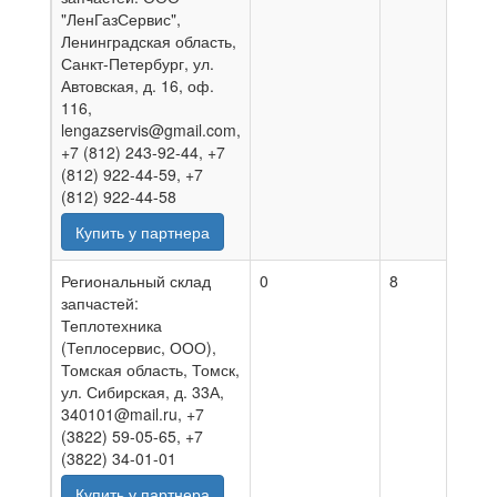
"ЛенГазСервис",
Ленинградская область,
Санкт-Петербург, ул.
Автовская, д. 16, оф.
116,
lengazservis@gmail.com,
+7 (812) 243-92-44, +7
(812) 922-44-59, +7
(812) 922-44-58
Купить у партнера
Региональный склад
0
8
30.0
запчастей:
Теплотехника
(Теплосервис, ООО),
Томская область, Томск,
ул. Сибирская, д. 33А,
340101@mail.ru, +7
(3822) 59-05-65, +7
(3822) 34-01-01
Купить у партнера