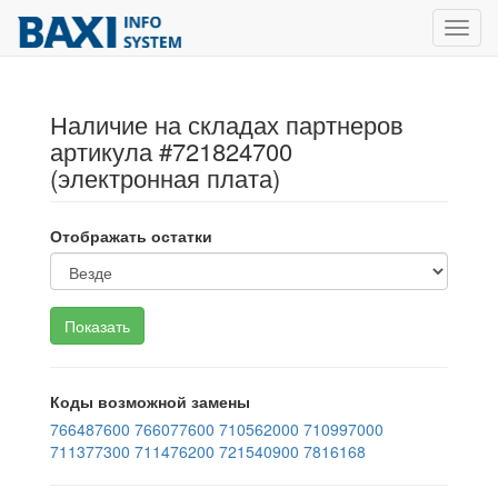
Toggl
navig
Наличие на складах партнеров
артикула #721824700
(электронная плата)
Отображать остатки
Коды возможной замены
766487600
766077600
710562000
710997000
711377300
711476200
721540900
7816168