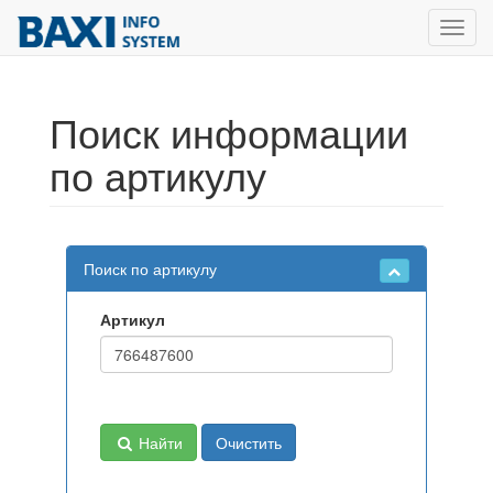
Toggl
navig
Поиск информации
по артикулу
Поиск по артикулу
Артикул
Найти
Очистить