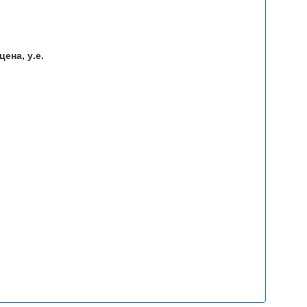
ена, у.е.