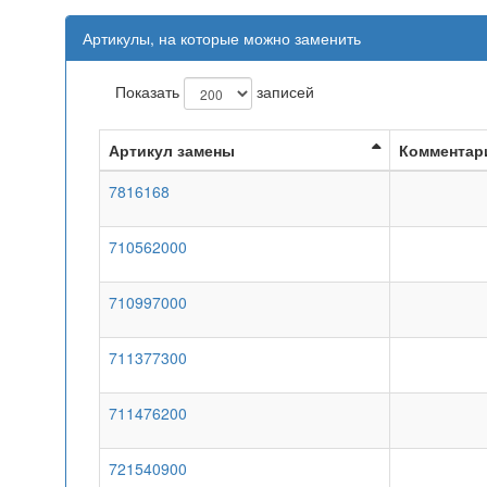
Артикулы, на которые можно заменить
Показать
записей
Артикул замены
Комментар
7816168
710562000
710997000
711377300
711476200
721540900