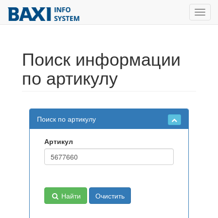
Toggl
navig
Поиск информации
по артикулу
Поиск по артикулу
Артикул
Найти
Очистить