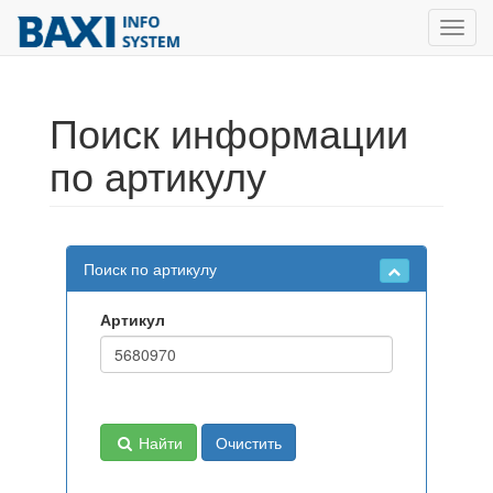
Toggl
navig
Поиск информации
по артикулу
Поиск по артикулу
Артикул
Найти
Очистить