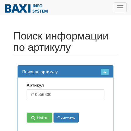
Toggl
navig
Поиск информации
по артикулу
Поиск по артикулу
Артикул
Найти
Очистить