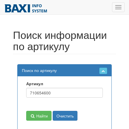
Toggl
navig
Поиск информации
по артикулу
Поиск по артикулу
Артикул
Найти
Очистить