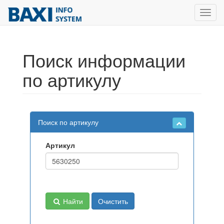
Toggl
navig
Поиск информации
по артикулу
Поиск по артикулу
Артикул
Найти
Очистить