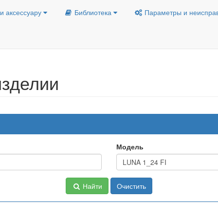
и аксессуару
Библиотека
Параметры и неиспра
изделии
Модель
Найти
Очистить