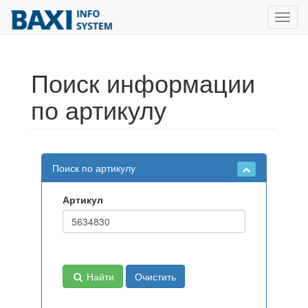
Toggl
navig
Поиск информации
по артикулу
Поиск по артикулу
Артикул
Найти
Очистить