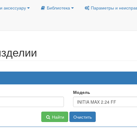
и аксессуару
Библиотека
Параметры и неиспра
изделии
Модель
Найти
Очистить