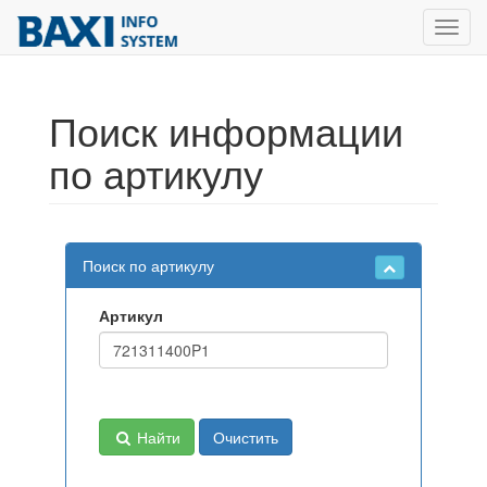
Toggl
navig
Поиск информации
по артикулу
Поиск по артикулу
Артикул
Найти
Очистить